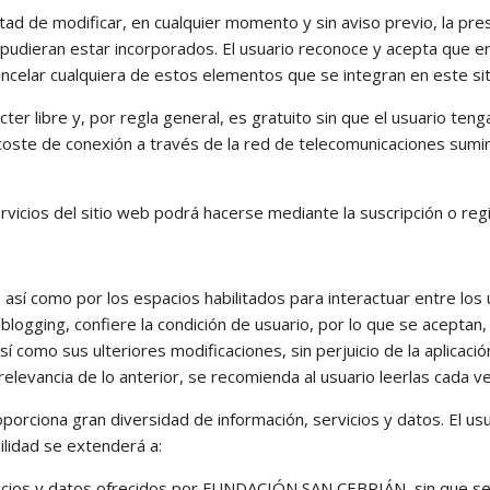
 de modificar, en cualquier momento y sin aviso previo, la pres
él pudieran estar incorporados. El usuario reconoce y acepta q
ncelar cualquiera de estos elementos que se integran en este si
ácter libre y, por regla general, es gratuito sin que el usuario t
 al coste de conexión a través de la red de telecomunicaciones su
ervicios del sitio web podrá hacerse mediante la suscripción o regi
b, así como por los espacios habilitados para interactuar entre l
gging, confiere la condición de usuario, por lo que se aceptan, d
sí como sus ulteriores modificaciones, sin perjuicio de la aplicac
elevancia de lo anterior, se recomienda al usuario leerlas cada vez
ciona gran diversidad de información, servicios y datos. El usu
ilidad se extenderá a:
vicios y datos ofrecidos por FUNDACIÓN SAN CEBRIÁN, sin que sea