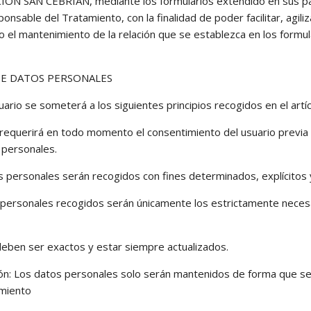
N SAN CEBRIÁN, mediante los formularios extendido en sus pági
nsable del Tratamiento, con la finalidad de poder facilitar, agil
l mantenimiento de la relación que se establezca en los formula
DE DATOS PERSONALES
ario se someterá a los siguientes principios recogidos en el artí
: Se requerirá en todo momento el consentimiento del usuario pre
 personales.
tos personales serán recogidos con fines determinados, explícitos 
 personales recogidos serán únicamente los estrictamente necesar
deben ser exactos y estar siempre actualizados.
ción: Los datos personales solo serán mantenidos de forma que se 
amiento