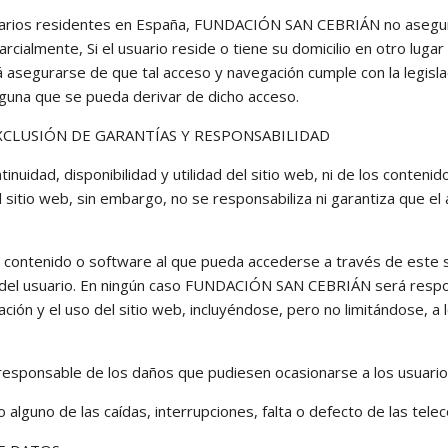
usuarios residentes en España, FUNDACIÓN SAN CEBRIÁN no asegur
arcialmente, Si el usuario reside o tiene su domicilio en otro luga
á asegurarse de que tal acceso y navegación cumple con la legislac
na que se pueda derivar de dicho acceso.
EXCLUSIÓN DE GARANTÍAS Y RESPONSABILIDAD
uidad, disponibilidad y utilidad del sitio web, ni de los conte
 sitio web, sin embargo, no se responsabiliza ni garantiza que el
 contenido o software al que pueda accederse a través de este s
 del usuario. En ningún caso FUNDACIÓN SAN CEBRIÁN será respon
ación y el uso del sitio web, incluyéndose, pero no limitándose, a
onsable de los daños que pudiesen ocasionarse a los usuarios 
alguno de las caídas, interrupciones, falta o defecto de las tele